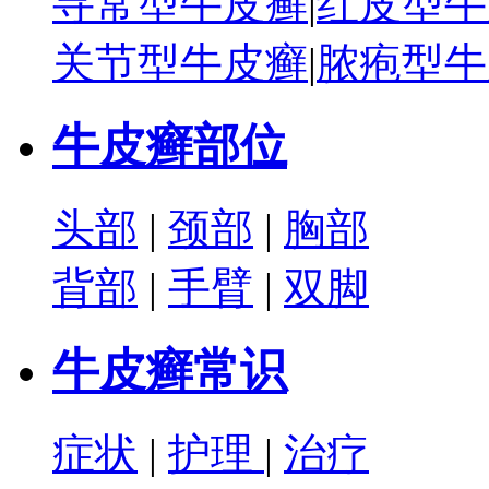
寻常型牛皮癣
|
红皮型牛
关节型牛皮癣
|
脓疱型牛
牛皮癣部位
头部
|
颈部
|
胸部
背部
|
手臂
|
双脚
牛皮癣常识
症状
|
护理
|
治疗