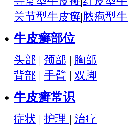
寻常型牛皮癣
|
红皮型牛
关节型牛皮癣
|
脓疱型牛
牛皮癣部位
头部
|
颈部
|
胸部
背部
|
手臂
|
双脚
牛皮癣常识
症状
|
护理
|
治疗