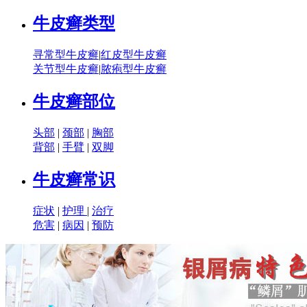
牛皮癣类型
寻常型牛皮癣
|
红皮型牛皮癣
关节型牛皮癣
|
脓疱型牛皮癣
牛皮癣部位
头部
|
颈部
|
胸部
背部
|
手臂
|
双脚
牛皮癣常识
症状
|
护理
|
治疗
危害
|
病因
|
预防