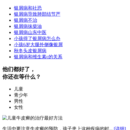
银屑病和社恐
银屑病导致肺部结节严
银屑病不治
银屑病抹柴油
银屑病山东中医
小孩得了银屑病怎么办
小孩6岁大腿外侧像银屑
秋冬头皮银屑病
银屑病和维生素c的关系
他们都好了，
你还在等什么？
儿童
青少年
男性
女性
生活中要注意牛皮癣的预防，孩子患上这种疾病的时...
[详细]