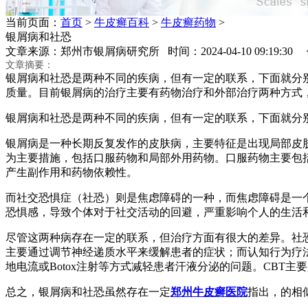
当前页面：
首页
>
牛皮癣百科
>
牛皮癣药物
>
银屑病和社恐
文章来源：郑州市银屑病研究所 时间：2024-04-10 09:19:3
文章摘要：
银屑病和社恐是两种不同的疾病，但有一定的联系，下面就分
质量。目前银屑病的治疗主要有药物治疗和外部治疗两种方式
银屑病和社恐是两种不同的疾病，但有一定的联系，下面就分
银屑病是一种长期反复发作的皮肤病，主要特征是出现局部皮
为主要措施，包括口服药物和局部外用药物。口服药物主要包
产生副作用和药物依赖性。
而社交恐惧症（社恐）则是焦虑障碍的一种，而焦虑障碍是一
恐惧感，导致个体对于社交活动的回避，严重影响个人的生活
尽管这两种病存在一定的联系，但治疗方面有很大的差异。社
主要通过调节神经递质水平来缓解患者的症状；而认知行为疗法
地电流或Botox注射等方式减轻患者汗液分泌的问题。CBT
总之，银屑病和社恐虽然存在一定
郑州牛皮癣医院
指出，的相