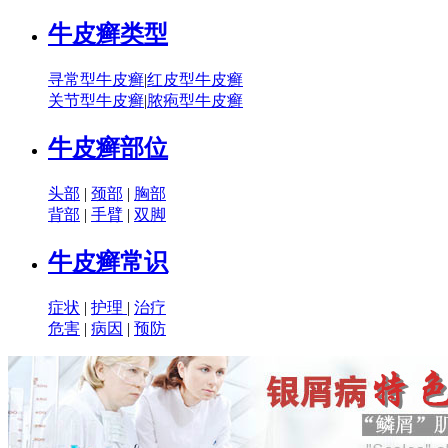
牛皮癣类型
寻常型牛皮癣
|
红皮型牛皮癣
关节型牛皮癣
|
脓疱型牛皮癣
牛皮癣部位
头部
|
颈部
|
胸部
背部
|
手臂
|
双脚
牛皮癣常识
症状
|
护理
|
治疗
危害
|
病因
|
预防