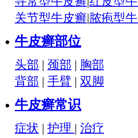
寻常型牛皮癣
|
红皮型牛
关节型牛皮癣
|
脓疱型牛
牛皮癣部位
头部
|
颈部
|
胸部
背部
|
手臂
|
双脚
牛皮癣常识
症状
|
护理
|
治疗