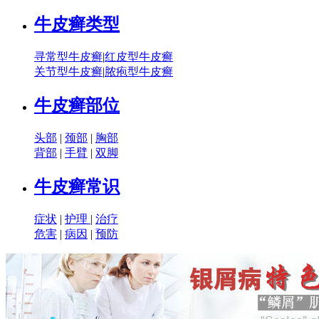
牛皮癣类型
寻常型牛皮癣
|
红皮型牛皮癣
关节型牛皮癣
|
脓疱型牛皮癣
牛皮癣部位
头部
|
颈部
|
胸部
背部
|
手臂
|
双脚
牛皮癣常识
症状
|
护理
|
治疗
危害
|
病因
|
预防