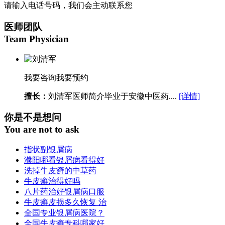
请输入电话号码，我们会主动联系您
医师团队
Team Physician
我要咨询
我要预约
擅长：
刘清军医师简介毕业于安徽中医药....
[详情]
你是不是想问
You are not to ask
指状副银屑病
濮阳哪看银屑病看得好
洗掉牛皮癣的中草药
牛皮癣治得好吗
八片药治好银屑病口服
牛皮癣皮损多久恢复 治
全国专业银屑病医院？
全国牛皮癣专科哪家好