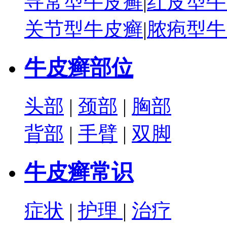
寻常型牛皮癣
|
红皮型牛
关节型牛皮癣
|
脓疱型牛
牛皮癣部位
头部
|
颈部
|
胸部
背部
|
手臂
|
双脚
牛皮癣常识
症状
|
护理
|
治疗