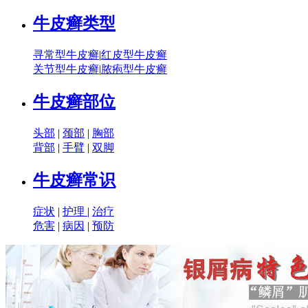
牛皮癣类型
寻常型牛皮癣
|
红皮型牛皮癣
关节型牛皮癣
|
脓疱型牛皮癣
牛皮癣部位
头部
|
颈部
|
胸部
背部
|
手臂
|
双脚
牛皮癣常识
症状
|
护理
|
治疗
危害
|
病因
|
预防