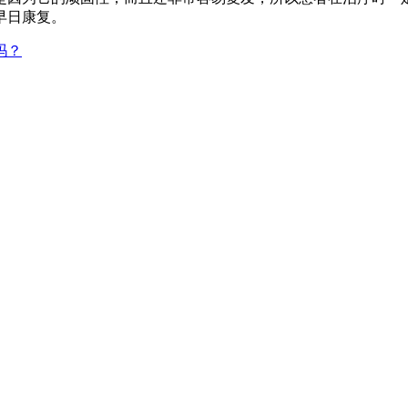
早日康复。
吗？