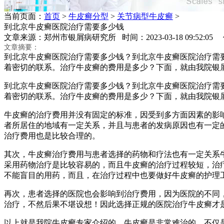
当前页面：
首页
>
牛皮癣分型
>
关节病型牛皮癣
>
到北京牛皮癣医院治疗需要多少钱
文章来源：郑州市银屑病研究所 时间：2023-03-18 09:52:0
文章摘要：
到北京牛皮癣医院治疗需要多少钱？到北京牛皮癣医院治疗需
着密切的联系。治疗牛皮癣的费用是多少？下面，就由我院银
到北京牛皮癣医院治疗需要多少钱？到北京牛皮癣医院治疗需
着密切的联系。治疗牛皮癣的费用是多少？下面，就由我院银
牛皮癣的治疗费用并没有固定的标准，因受到多方面因素的影
者所居住的地域有一定关系，并且与患者的发病原因也有一定
治疗费用也是比较合理的。
其次，牛皮癣治疗费用与患者选择的药物和疗法也有一定关系
采用药物治疗是比较容易的，而且牛皮癣的治疗过程较短，治
不能盲目的用药，而且，在治疗过程中也要做好牛皮癣的护理
再次，患者选择的医院也会影响到治疗费用，因为医院的不同
治疗，不然后果不堪设想！因此选择正规的医院治疗牛皮癣才
以上就是我院牛皮癣专家介绍的，牛皮癣是非常难治的，不仅