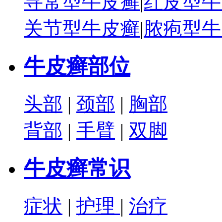
寻常型牛皮癣
|
红皮型牛
关节型牛皮癣
|
脓疱型牛
牛皮癣部位
头部
|
颈部
|
胸部
背部
|
手臂
|
双脚
牛皮癣常识
症状
|
护理
|
治疗