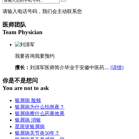
请输入电话号码，我们会主动联系您
医师团队
Team Physician
我要咨询
我要预约
擅长：
刘清军医师简介毕业于安徽中医药....
[详情]
你是不是想问
You are not to ask
银屑病 脸颊
银屑病为什么怕熬夜？
银屑病擦什么药膏效果
银屑病 消银
星斑状银屑病
银屑病关节炎50年？