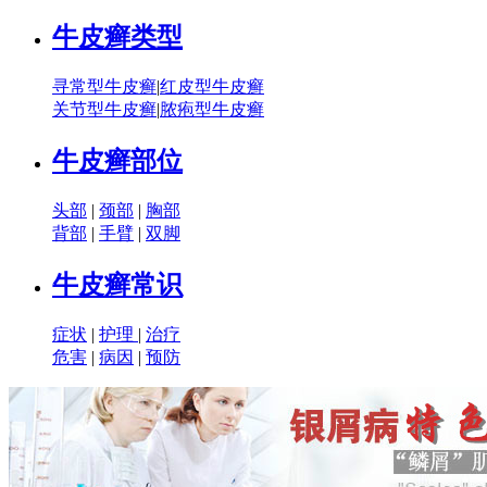
牛皮癣类型
寻常型牛皮癣
|
红皮型牛皮癣
关节型牛皮癣
|
脓疱型牛皮癣
牛皮癣部位
头部
|
颈部
|
胸部
背部
|
手臂
|
双脚
牛皮癣常识
症状
|
护理
|
治疗
危害
|
病因
|
预防