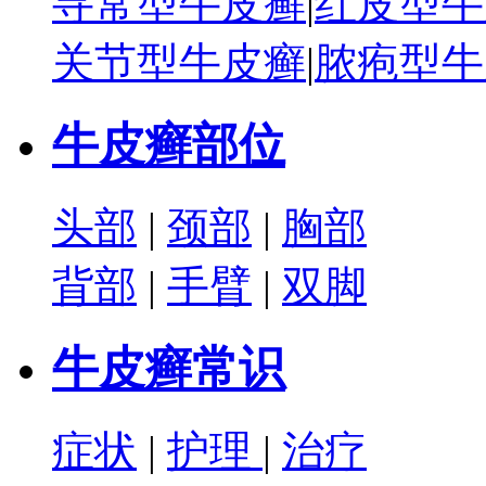
寻常型牛皮癣
|
红皮型牛
关节型牛皮癣
|
脓疱型牛
牛皮癣部位
头部
|
颈部
|
胸部
背部
|
手臂
|
双脚
牛皮癣常识
症状
|
护理
|
治疗