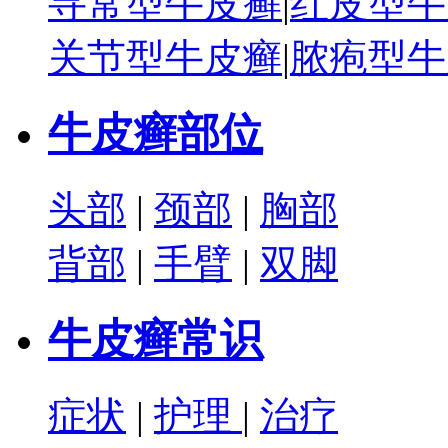
寻常型牛皮癣
|
红皮型牛
关节型牛皮癣
|
脓疱型牛
牛皮癣部位
头部
|
颈部
|
胸部
背部
|
手臂
|
双脚
牛皮癣常识
症状
|
护理
|
治疗