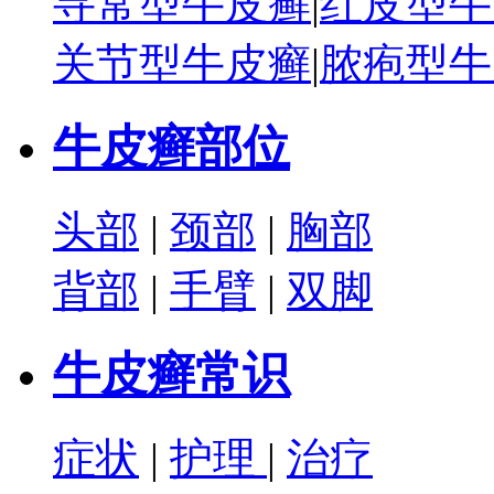
寻常型牛皮癣
|
红皮型牛
关节型牛皮癣
|
脓疱型牛
牛皮癣部位
头部
|
颈部
|
胸部
背部
|
手臂
|
双脚
牛皮癣常识
症状
|
护理
|
治疗