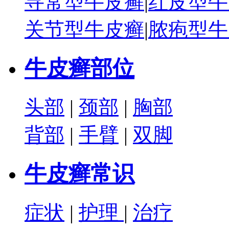
寻常型牛皮癣
|
红皮型牛
关节型牛皮癣
|
脓疱型牛
牛皮癣部位
头部
|
颈部
|
胸部
背部
|
手臂
|
双脚
牛皮癣常识
症状
|
护理
|
治疗