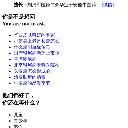
擅长：
刘清军医师简介毕业于安徽中医药....
[详情]
你是不是想问
You are not to ask
华西皮肤科好的专家
小孩身上老是长癣怎么
什么癣能血缘传染
国产银屑病新药上市企
掌泽脓疱病
北京银屑病专科医院在
头皮癣怎么形成的
治皮肤癣的药膏
牛皮癣的易发季节
他们都好了，
你还在等什么？
儿童
青少年
男性