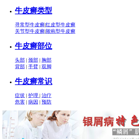
牛皮癣类型
寻常型牛皮癣
|
红皮型牛皮癣
关节型牛皮癣
|
脓疱型牛皮癣
牛皮癣部位
头部
|
颈部
|
胸部
背部
|
手臂
|
双脚
牛皮癣常识
症状
|
护理
|
治疗
危害
|
病因
|
预防