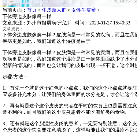
当前页面：
首页
>
牛皮癣人群
>
女性牛皮癣
>
下体旁边皮肤像癣一样
文章来源：郑州市银屑病研究所 时间：2023-01-27 15:40:3
文章摘要：
下体旁边皮肤像癣一样？皮肤病是一种常见的疾病，而且在我
疾病更是如此，我们知道这个湿疹是由于
下体旁边皮肤像癣一样？皮肤病是一种常见的疾病，而且在我
疾病更是如此，我们知道这个湿疹是由于身体里面缺少了水分
湿疹的情况的，而且也会让我们的皮肤出现一些不适，这个时
步骤/方法：
1、首先一个就是这个红色的小点点，我们的这个小点点就要
应该多补充水分，让我们的身体里面的水分充足，才会让这个
2、再有就是这个这个皮炎的患者在平时的饮食上也是需要注
常不利的，而且我们的这个皮炎患者不能吃海鲜类的食物。
3、还有就是这个脂溢性皮炎的患者，一定要特别注意，这个
个患者的这个饮食要注意清淡了，这样就能让我们的湿疹不那