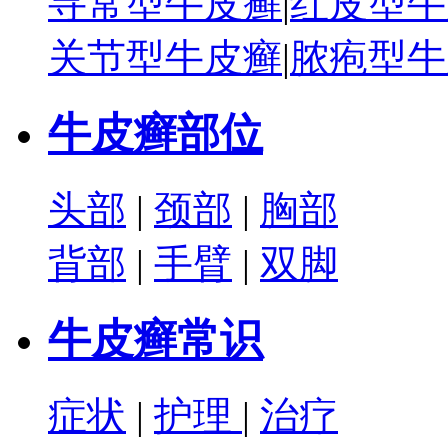
寻常型牛皮癣
|
红皮型牛
关节型牛皮癣
|
脓疱型牛
牛皮癣部位
头部
|
颈部
|
胸部
背部
|
手臂
|
双脚
牛皮癣常识
症状
|
护理
|
治疗