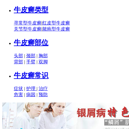
牛皮癣类型
寻常型牛皮癣
|
红皮型牛皮癣
关节型牛皮癣
|
脓疱型牛皮癣
牛皮癣部位
头部
|
颈部
|
胸部
背部
|
手臂
|
双脚
牛皮癣常识
症状
|
护理
|
治疗
危害
|
病因
|
预防