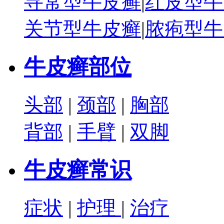
寻常型牛皮癣
|
红皮型牛
关节型牛皮癣
|
脓疱型牛
牛皮癣部位
头部
|
颈部
|
胸部
背部
|
手臂
|
双脚
牛皮癣常识
症状
|
护理
|
治疗