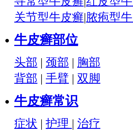
寻常型牛皮癣
|
红皮型牛
关节型牛皮癣
|
脓疱型牛
牛皮癣部位
头部
|
颈部
|
胸部
背部
|
手臂
|
双脚
牛皮癣常识
症状
|
护理
|
治疗