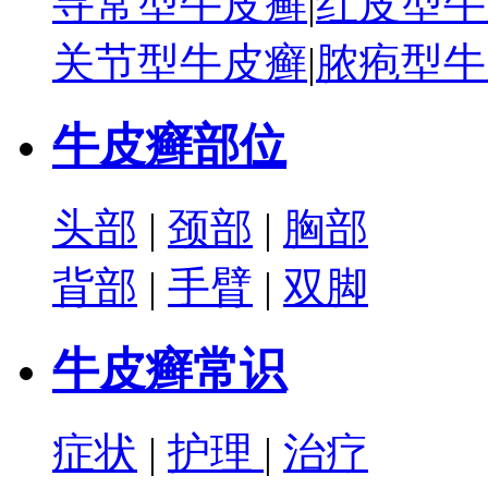
寻常型牛皮癣
|
红皮型牛
关节型牛皮癣
|
脓疱型牛
牛皮癣部位
头部
|
颈部
|
胸部
背部
|
手臂
|
双脚
牛皮癣常识
症状
|
护理
|
治疗