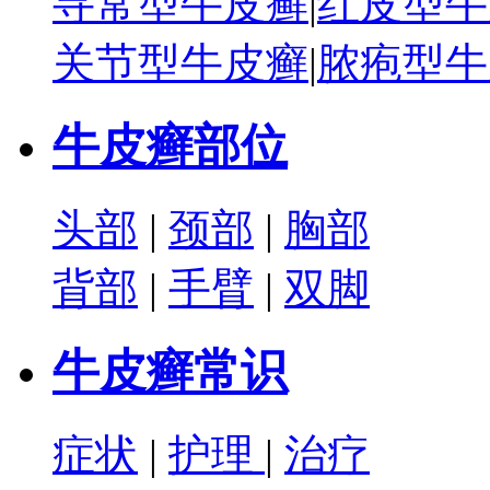
寻常型牛皮癣
|
红皮型牛
关节型牛皮癣
|
脓疱型牛
牛皮癣部位
头部
|
颈部
|
胸部
背部
|
手臂
|
双脚
牛皮癣常识
症状
|
护理
|
治疗