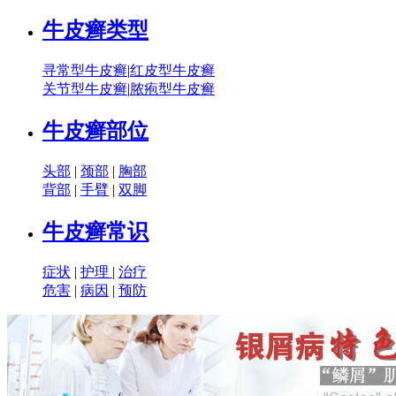
牛皮癣类型
寻常型牛皮癣
|
红皮型牛皮癣
关节型牛皮癣
|
脓疱型牛皮癣
牛皮癣部位
头部
|
颈部
|
胸部
背部
|
手臂
|
双脚
牛皮癣常识
症状
|
护理
|
治疗
危害
|
病因
|
预防