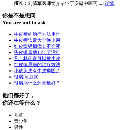
擅长：
刘清军医师简介毕业于安徽中医药....
[详情]
你是不是想问
You are not to ask
牛皮癣的治疗方法用什
牛皮癣软膏大全晚上用
红皮型银屑病会不会死
头皮银屑病15年了没扩
凡士林药膏可以擦牛皮
红皮银屑病的治疗方法
小孩头皮有牛皮癣图片
银屑病 豆浆
银屑病什么药膏最好？
他们都好了，
你还在等什么？
儿童
青少年
男性