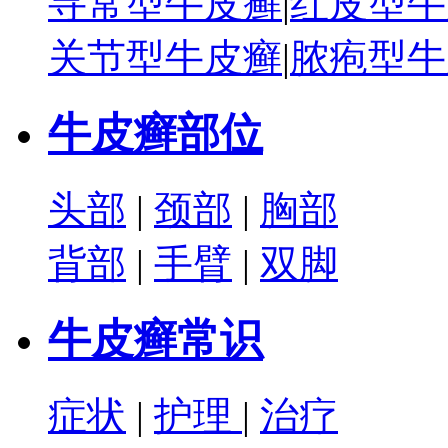
寻常型牛皮癣
|
红皮型牛
关节型牛皮癣
|
脓疱型牛
牛皮癣部位
头部
|
颈部
|
胸部
背部
|
手臂
|
双脚
牛皮癣常识
症状
|
护理
|
治疗