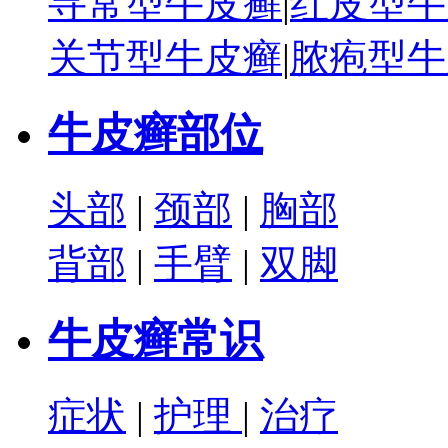
寻常型牛皮癣
|
红皮型牛
关节型牛皮癣
|
脓疱型牛
牛皮癣部位
头部
|
颈部
|
胸部
背部
|
手臂
|
双脚
牛皮癣常识
症状
|
护理
|
治疗