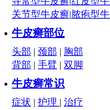
寻常型牛皮癣
|
红皮型牛
关节型牛皮癣
|
脓疱型牛
牛皮癣部位
头部
|
颈部
|
胸部
背部
|
手臂
|
双脚
牛皮癣常识
症状
|
护理
|
治疗