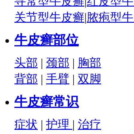
寻常型牛皮癣
|
红皮型牛
关节型牛皮癣
|
脓疱型牛
牛皮癣部位
头部
|
颈部
|
胸部
背部
|
手臂
|
双脚
牛皮癣常识
症状
|
护理
|
治疗