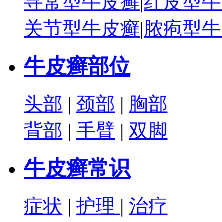
寻常型牛皮癣
|
红皮型牛
关节型牛皮癣
|
脓疱型牛
牛皮癣部位
头部
|
颈部
|
胸部
背部
|
手臂
|
双脚
牛皮癣常识
症状
|
护理
|
治疗